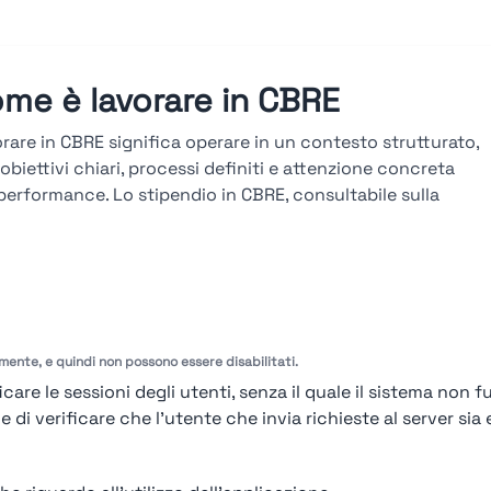
me è lavorare in CBRE
rare in CBRE significa operare in un contesto strutturato,
obiettivi chiari, processi definiti e attenzione concreta
 performance. Lo stipendio in CBRE, consultabile sulla
taforma Stupendio, è in linea col mercato e legato a
ltati, seniority e competenze. La carriera in CBRE si
uppa attraverso percorsi verticali e trasversali, con
zamenti basati su obiettivi misurabili, valutazioni
odiche e formazione tecnica continua.
amente, e quindi non possono essere disabilitati.
arda le valutazioni →
care le sessioni degli utenti, senza il quale il sistema non f
i verificare che l'utente che invia richieste al server sia e