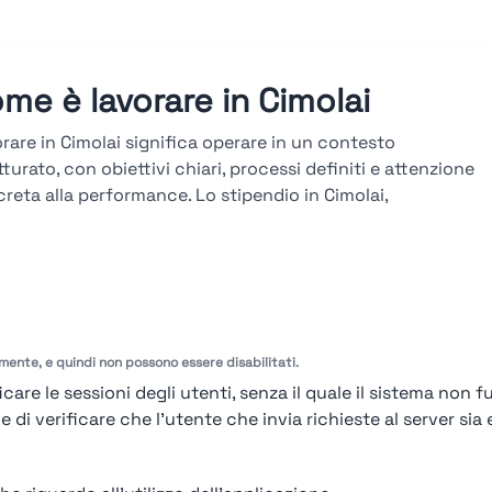
me è lavorare in Cimolai
rare in Cimolai significa operare in un contesto
tturato, con obiettivi chiari, processi definiti e attenzione
reta alla performance. Lo stipendio in Cimolai,
ultabile sulla piattaforma Stupendio, è in linea col
ato e legato a risultati, seniority e competenze. La
iera in Cimolai si sviluppa attraverso percorsi verticali e
versali, con avanzamenti basati su obiettivi misurabili,
tazioni periodiche e formazione tecnica continua.
amente, e quindi non possono essere disabilitati.
arda le valutazioni →
care le sessioni degli utenti, senza il quale il sistema non f
i verificare che l'utente che invia richieste al server sia e