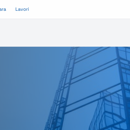
ara
Lavori