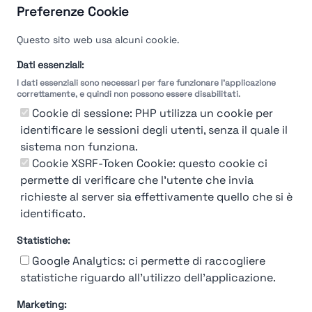
Preferenze Cookie
Velocità del processo di
Questo sito web usa alcuni cookie.
selezione
Dati essenziali:
I dati essenziali sono necessari per fare funzionare l'applicazione
Molto
Breve
Lungo
Molto
correttamente, e quindi non possono essere disabilitati.
Breve
Lungo
Cookie di sessione: PHP utilizza un cookie per
identificare le sessioni degli utenti, senza il quale il
sistema non funziona.
Cookie XSRF-Token Cookie: questo cookie ci
Misuriamo l'efficienza e la velocità del processo
permette di verificare che l'utente che invia
di selezione del personale attraverso dati
aziendali, feedback dei candidati e valutazioni
richieste al server sia effettivamente quello che si è
identificato.
Statistiche:
Google Analytics: ci permette di raccogliere
statistiche riguardo all'utilizzo dell'applicazione.
Marketing: