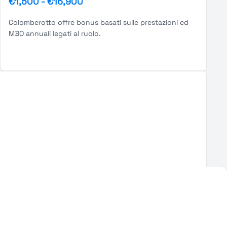
€1,500
-
€16,900
Colomberotto offre bonus basati sulle prestazioni ed
MBO annuali legati al ruolo.