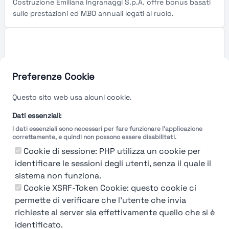
Costruzione Emiliana Ingranaggi S.p.A. offre bonus basati
sulle prestazioni ed MBO annuali legati al ruolo.
Preferenze Cookie
Questo sito web usa alcuni cookie.
Dati essenziali:
I dati essenziali sono necessari per fare funzionare l'applicazione
correttamente, e quindi non possono essere disabilitati.
Cookie di sessione: PHP utilizza un cookie per
identificare le sessioni degli utenti, senza il quale il
sistema non funziona.
You're Not logged in
Cookie XSRF-Token Cookie: questo cookie ci
Login
or
Iscriviti
per vedere
permette di verificare che l'utente che invia
richieste al server sia effettivamente quello che si è
identificato.