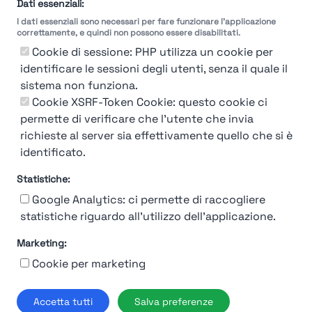
selezione
Dati essenziali:
I dati essenziali sono necessari per fare funzionare l'applicazione
Molto
Breve
Lungo
Molto
correttamente, e quindi non possono essere disabilitati.
Breve
Lungo
Cookie di sessione: PHP utilizza un cookie per
identificare le sessioni degli utenti, senza il quale il
sistema non funziona.
Cookie XSRF-Token Cookie: questo cookie ci
Misuriamo l'efficienza e la velocità del processo
permette di verificare che l'utente che invia
di selezione del personale attraverso dati
aziendali, feedback dei candidati e valutazioni
richieste al server sia effettivamente quello che si è
identificato.
Statistiche:
Google Analytics: ci permette di raccogliere
statistiche riguardo all'utilizzo dell'applicazione.
Marketing:
Chi siamo
Contatto
Contatto per aziende
Politica sulla riservatezza
Cookie per marketing
Termini e Condizioni
© 2019-2026 Stupendio. Tutti i diritti riservati | Smarteris S.r.l. P.IVA
Accetta tutti
Salva preferenze
02659750992 | Capitale Sociale € 2.550 i.v.