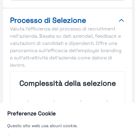
Processo di Selezione
Valuta l'efficienza del processo di recruitment
nell'azienda. Basata su dati aziendali, feedback e
valutazioni di candidati e dipendenti. Offre una
panoramica sull'efficacia dell'employer branding
e sull'attrattività dell'azienda come datore di
lavoro.
Complessità della selezione
Molto
Semplice
Complesso
Molto
Semplice
Complesso
Preferenze Cookie
Velocità del processo di
Questo sito web usa alcuni cookie.