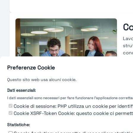
Co
Lavo
stru
conc
cons
merc
Preferenze Cookie
carr
Questo sito web usa alcuni cookie.
tras
valu
Dati essenziali:
I dati essenziali sono necessari per fare funzionare l'applicazione corrett
Gu
Cookie di sessione: PHP utilizza un cookie per identifi
Cookie XSRF-Token Cookie: questo cookie ci permette d
Statistiche: