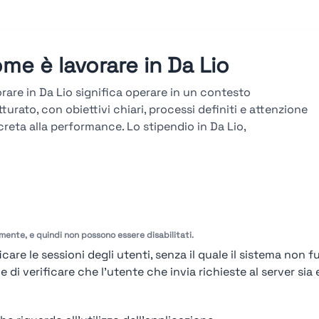
me è lavorare in Da Lio
rare in Da Lio significa operare in un contesto
tturato, con obiettivi chiari, processi definiti e attenzione
reta alla performance. Lo stipendio in Da Lio,
ultabile sulla piattaforma Stupendio, è in linea col
ato e legato a risultati, seniority e competenze. La
iera in Da Lio si sviluppa attraverso percorsi verticali e
versali, con avanzamenti basati su obiettivi misurabili,
tazioni periodiche e formazione tecnica continua.
amente, e quindi non possono essere disabilitati.
arda le valutazioni →
care le sessioni degli utenti, senza il quale il sistema non f
i verificare che l'utente che invia richieste al server sia e