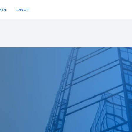
ara
Lavori