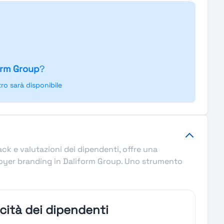
orm Group
?
o sarà disponibile
ack e valutazioni dei dipendenti, offre una
ployer branding in Daliform Group. Uno strumento
icità dei dipendenti