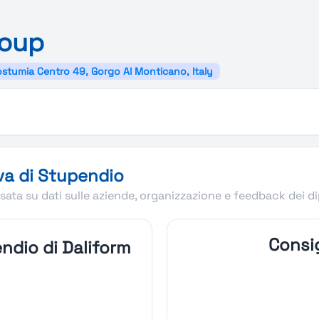
oup
ostumia Centro 49, Gorgo Al Monticano, Italy
va di Stupendio
ata su dati sulle aziende, organizzazione e feedback dei d
Consig
ndio di Daliform