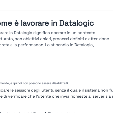
me è lavorare in Datalogic
rare in Datalogic significa operare in un contesto
tturato, con obiettivi chiari, processi definiti e attenzione
reta alla performance. Lo stipendio in Datalogic,
ultabile sulla piattaforma Stupendio, è in linea col
ato e legato a risultati, seniority e competenze. La
iera in Datalogic si sviluppa attraverso percorsi verticali e
versali, con avanzamenti basati su obiettivi misurabili,
tazioni periodiche e formazione tecnica continua.
amente, e quindi non possono essere disabilitati.
arda le valutazioni →
care le sessioni degli utenti, senza il quale il sistema non f
i verificare che l'utente che invia richieste al server sia e