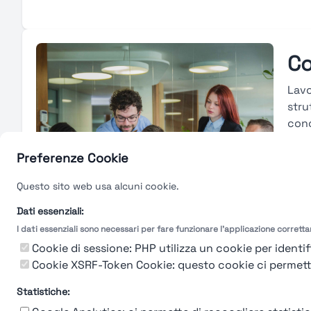
Co
Lavo
stru
conc
cons
merc
Preferenze Cookie
carr
Questo sito web usa alcuni cookie.
tras
valu
Dati essenziali:
I dati essenziali sono necessari per fare funzionare l'applicazione corrett
Gu
Cookie di sessione: PHP utilizza un cookie per identifi
Cookie XSRF-Token Cookie: questo cookie ci permette d
Statistiche: