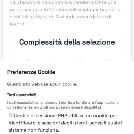
valutazioni di candidati e dipendenti. Offre una
panoramica sull'efficacia dell'employer branding
e sull'attrattività dell'azienda come datore di
lavoro.
Complessità della selezione
Molto
Semplice
Complesso
Molto
Semplice
Complesso
Preferenze Cookie
Velocità del processo di
Questo sito web usa alcuni cookie.
selezione
Dati essenziali:
I dati essenziali sono necessari per fare funzionare l'applicazione
Molto
Breve
Lungo
Molto
correttamente, e quindi non possono essere disabilitati.
Breve
Lungo
Cookie di sessione: PHP utilizza un cookie per
identificare le sessioni degli utenti, senza il quale il
sistema non funziona.