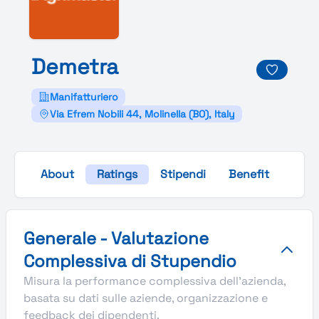
Demetra
Manifatturiero
Via Efrem Nobili 44, Molinella (BO), Italy
About
Ratings
Stipendi
Benefit
Galle
Valutazione complessiva Stupendio di Demetra
Generale - Valutazione
Complessiva di Stupendio
Misura la performance complessiva dell'azienda,
basata su dati sulle aziende, organizzazione e
feedback dei dipendenti.