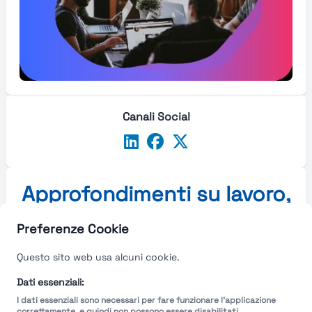
Canali Social
Approfondimenti su lavoro,
stipendi e carriera in Italia
Preferenze Cookie
e in Europa
Questo sito web usa alcuni cookie.
Approfondimenti su lavoro, stipendi e carriera in
Dati essenziali:
Italia e in Europa
I dati essenziali sono necessari per fare funzionare l'applicazione
correttamente, e quindi non possono essere disabilitati.