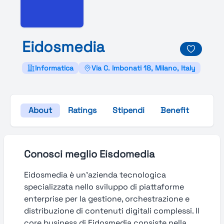
Eidosmedia
Informatica
Via C. Imbonati 18, Milano, Italy
About
Ratings
Stipendi
Benefit
Galle
Conosci meglio Eisdomedia
Eidosmedia è un’azienda tecnologica
specializzata nello sviluppo di piattaforme
enterprise per la gestione, orchestrazione e
distribuzione di contenuti digitali complessi. Il
core business di Eidosmedia consiste nella