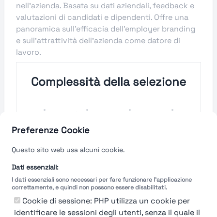
nell'azienda. Basata su dati aziendali, feedback e
valutazioni di candidati e dipendenti. Offre una
panoramica sull'efficacia dell'employer branding
e sull'attrattività dell'azienda come datore di
lavoro.
Complessità della selezione
Molto
Semplice
Complesso
Molto
Semplice
Complesso
Preferenze Cookie
Velocità del processo di
Questo sito web usa alcuni cookie.
selezione
Dati essenziali:
I dati essenziali sono necessari per fare funzionare l'applicazione
Molto
Breve
Lungo
Molto
correttamente, e quindi non possono essere disabilitati.
Breve
Lungo
Cookie di sessione: PHP utilizza un cookie per
identificare le sessioni degli utenti, senza il quale il