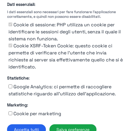
Dati essenziali:
I dati essenziali sono necessari per fare funzionare l'applicazione
correttamente, e quindi non possono essere disabilitati.
Cookie di sessione: PHP utilizza un cookie per
identificare le sessioni degli utenti, senza il quale il
sistema non funziona.
Cookie XSRF-Token Cookie: questo cookie ci
permette di verificare che l'utente che invia
richieste al server sia effettivamente quello che si è
identificato.
Statistiche:
Google Analytics: ci permette di raccogliere
statistiche riguardo all'utilizzo dell'applicazione.
Marketing:
Chi siamo
Contatto
Contatto per aziende
Politica sulla riservatezza
Cookie per marketing
Termini e Condizioni
© 2019-2026 Stupendio. Tutti i diritti riservati | Smarteris S.r.l. P.IVA
Accetta tutti
Salva preferenze
02659750992 | Capitale Sociale € 2.550 i.v.