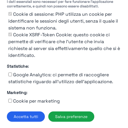
I dati essenziali sono necessari per fare funzionare l'applicazione
correttamente, e quindi non possono essere disabilitati.
Cookie di sessione: PHP utilizza un cookie per
identificare le sessioni degli utenti, senza il quale il
sistema non funziona.
You're Not logged in
Cookie XSRF-Token Cookie: questo cookie ci
Login
or
Iscriviti
per vedere
permette di verificare che l'utente che invia
richieste al server sia effettivamente quello che si è
identificato.
Statistiche:
Google Analytics: ci permette di raccogliere
statistiche riguardo all'utilizzo dell'applicazione.
Marketing:
Chi siamo
Contatto
Contatto per aziende
Politica sulla riservatezza
Cookie per marketing
Termini e Condizioni
© 2019-2026 Stupendio. Tutti i diritti riservati | Smarteris S.r.l. P.IVA
Accetta tutti
Salva preferenze
02659750992 | Capitale Sociale € 2.550 i.v.