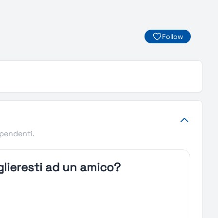
Follow
ipendenti.
lieresti ad un amico?