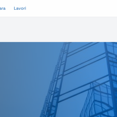
ara
Lavori