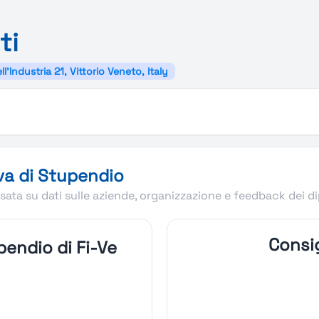
ti
ll'Industria 21, Vittorio Veneto, Italy
va di Stupendio
ata su dati sulle aziende, organizzazione e feedback dei d
Consig
endio di Fi-Ve