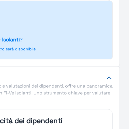
 Isolanti
?
o sarà disponibile
ck e valutazioni dei dipendenti, offre una panoramica
 in Fi-Ve Isolanti. Uno strumento chiave per valutare
icità dei dipendenti