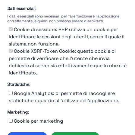
Dati essenziali:
I dati essenziali sono necessari per fare funzionare l'applicazione
correttamente, e quindi non possono essere disabilitati.
Cookie di sessione: PHP utilizza un cookie per
identificare le sessioni degli utenti, senza il quale il
sistema non funziona.
You're Not logged in
Cookie XSRF-Token Cookie: questo cookie ci
Login
or
Iscriviti
per vedere
permette di verificare che l'utente che invia
richieste al server sia effettivamente quello che si è
identificato.
Statistiche:
Google Analytics: ci permette di raccogliere
statistiche riguardo all'utilizzo dell'applicazione.
Marketing:
Chi siamo
Contatto
Contatto per aziende
Politica sulla riservatezza
Cookie per marketing
Termini e Condizioni
© 2019-2026 Stupendio. Tutti i diritti riservati | Smarteris S.r.l. P.IVA