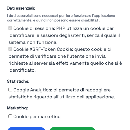
Dati essenziali:
I dati essenziali sono necessari per fare funzionare l'applicazione
correttamente, e quindi non possono essere disabilitati.
Cookie di sessione: PHP utilizza un cookie per
identificare le sessioni degli utenti, senza il quale il
sistema non funziona.
You're Not logged in
Cookie XSRF-Token Cookie: questo cookie ci
Login
or
Iscriviti
per vedere
permette di verificare che l'utente che invia
richieste al server sia effettivamente quello che si è
identificato.
Statistiche:
Google Analytics: ci permette di raccogliere
statistiche riguardo all'utilizzo dell'applicazione.
Marketing:
Chi siamo
Contatto
Contatto per aziende
Politica sulla riservatezza
Cookie per marketing
Termini e Condizioni
© 2019-2026 Stupendio. Tutti i diritti riservati | Smarteris S.r.l. P.IVA