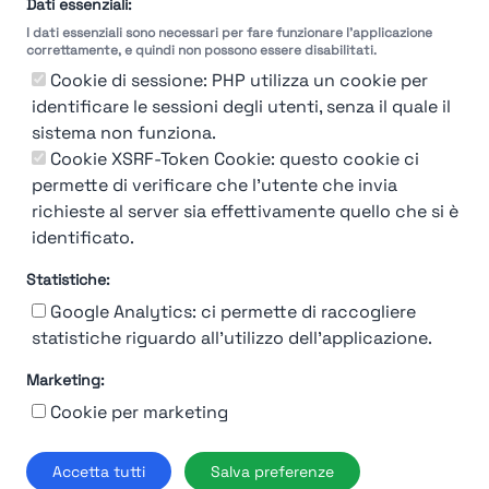
Dati essenziali:
I dati essenziali sono necessari per fare funzionare l'applicazione
correttamente, e quindi non possono essere disabilitati.
Cookie di sessione: PHP utilizza un cookie per
identificare le sessioni degli utenti, senza il quale il
sistema non funziona.
You're Not logged in
Cookie XSRF-Token Cookie: questo cookie ci
Login
or
Iscriviti
per vedere
permette di verificare che l'utente che invia
richieste al server sia effettivamente quello che si è
identificato.
Statistiche:
Google Analytics: ci permette di raccogliere
statistiche riguardo all'utilizzo dell'applicazione.
Marketing:
Chi siamo
Contatto
Contatto per aziende
Politica sulla riservatezza
Cookie per marketing
Termini e Condizioni
© 2019-2026 Stupendio. Tutti i diritti riservati | Smarteris S.r.l. P.IVA
Accetta tutti
Salva preferenze
02659750992 | Capitale Sociale € 2.550 i.v.