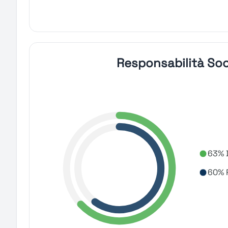
Responsabilità Soc
63% D
60% R