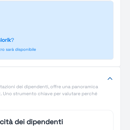
iorik
?
o sarà disponibile
lutazioni dei dipendenti, offre una panoramica
orik. Uno strumento chiave per valutare perché
icità dei dipendenti