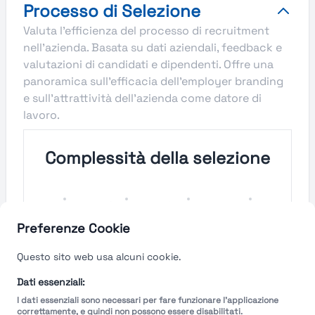
Processo di Selezione
Valuta l'efficienza del processo di recruitment
nell'azienda. Basata su dati aziendali, feedback e
valutazioni di candidati e dipendenti. Offre una
panoramica sull'efficacia dell'employer branding
e sull'attrattività dell'azienda come datore di
lavoro.
Complessità della selezione
Molto
Semplice
Complesso
Molto
Semplice
Complesso
Preferenze Cookie
Velocità del processo di
Questo sito web usa alcuni cookie.
selezione
Dati essenziali:
I dati essenziali sono necessari per fare funzionare l'applicazione
Molto
Breve
Lungo
Molto
correttamente, e quindi non possono essere disabilitati.