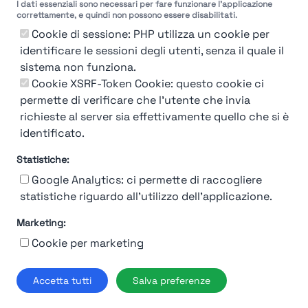
I dati essenziali sono necessari per fare funzionare l'applicazione
correttamente, e quindi non possono essere disabilitati.
Cookie di sessione: PHP utilizza un cookie per
identificare le sessioni degli utenti, senza il quale il
sistema non funziona.
You're Not logged in
Cookie XSRF-Token Cookie: questo cookie ci
Login
or
Iscriviti
per vedere
permette di verificare che l'utente che invia
richieste al server sia effettivamente quello che si è
identificato.
Statistiche:
Google Analytics: ci permette di raccogliere
statistiche riguardo all'utilizzo dell'applicazione.
Marketing:
Chi siamo
Contatto
Contatto per aziende
Politica sulla riservatezza
Cookie per marketing
Termini e Condizioni
© 2019-2026 Stupendio. Tutti i diritti riservati | Smarteris S.r.l. P.IVA
Accetta tutti
Salva preferenze
02659750992 | Capitale Sociale € 2.550 i.v.