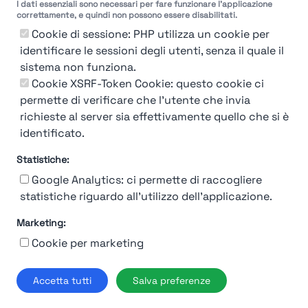
I dati essenziali sono necessari per fare funzionare l'applicazione
correttamente, e quindi non possono essere disabilitati.
Cookie di sessione: PHP utilizza un cookie per
identificare le sessioni degli utenti, senza il quale il
sistema non funziona.
You're Not logged in
Cookie XSRF-Token Cookie: questo cookie ci
Login
or
Iscriviti
per vedere
permette di verificare che l'utente che invia
richieste al server sia effettivamente quello che si è
identificato.
Statistiche:
Google Analytics: ci permette di raccogliere
statistiche riguardo all'utilizzo dell'applicazione.
Marketing:
Chi siamo
Contatto
Contatto per aziende
Politica sulla riservatezza
Cookie per marketing
Termini e Condizioni
© 2019-2026 Stupendio. Tutti i diritti riservati | Smarteris S.r.l. P.IVA
Accetta tutti
Salva preferenze
02659750992 | Capitale Sociale € 2.550 i.v.