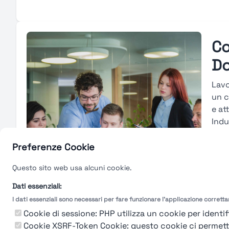
Co
Do
Lavo
un c
e at
Indu
Stup
e co
Preferenze Cookie
svil
Questo sito web usa alcuni cookie.
avan
peri
Dati essenziali:
I dati essenziali sono necessari per fare funzionare l'applicazione corrett
Gu
Cookie di sessione: PHP utilizza un cookie per identifi
Cookie XSRF-Token Cookie: questo cookie ci permette d