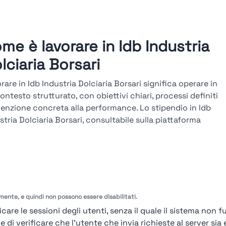
me è lavorare in Idb Industria
lciaria Borsari
rare in Idb Industria Dolciaria Borsari significa operare in
ontesto strutturato, con obiettivi chiari, processi definiti
tenzione concreta alla performance. Lo stipendio in Idb
stria Dolciaria Borsari, consultabile sulla piattaforma
endio, è in linea col mercato e legato a risultati, seniority
mpetenze. La carriera in Idb Industria Dolciaria Borsari si
uppa attraverso percorsi verticali e trasversali, con
zamenti basati su obiettivi misurabili, valutazioni
odiche e formazione tecnica continua.
amente, e quindi non possono essere disabilitati.
arda le valutazioni →
care le sessioni degli utenti, senza il quale il sistema non f
i verificare che l'utente che invia richieste al server sia e