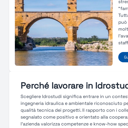
stre
“fam
Tutt
può 
molt
l’av
staf
Gu
Perché lavorare in Idrostu
Scegliere Idrostudi significa entrare in un contes
ingegneria idraulica e ambientale riconosciuto per
qualità tecnica dei progetti. Il rapporto con i coll
segnalato come positivo e orientato alla coopera
l’azienda valorizza competenze e know-how speci