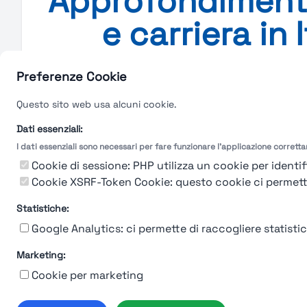
Approfondimenti 
e carriera in 
Approfondimenti su lavoro, st
Preferenze Cookie
Questo sito web usa alcuni cookie.
Nessun post del bl
Dati essenziali:
Es
I dati essenziali sono necessari per fare funzionare l'applicazione corrett
Cookie di sessione: PHP utilizza un cookie per identifi
Cookie XSRF-Token Cookie: questo cookie ci permette d
Statistiche:
Google Analytics: ci permette di raccogliere statistich
Marketing:
Cookie per marketing
Chi siam