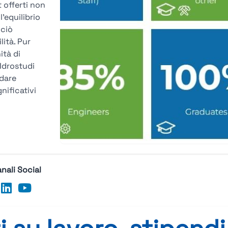
 offerti non
l’equilibrio
 ciò
ità. Pur
ità di
 Idrostudi
idare
nificativi
nali Social