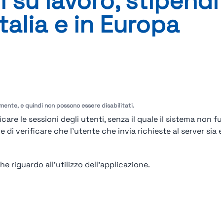
su lavoro, stipendi
Italia e in Europa
ipendi e carriera in Italia e in Europa
og disponibile al momento.
plora di più
amente, e quindi non possono essere disabilitati.
care le sessioni degli utenti, senza il quale il sistema non f
i verificare che l'utente che invia richieste al server sia e
e riguardo all'utilizzo dell'applicazione.
o
Contatto
Contatto per aziende
Politica sulla riservatezza
Termini e C