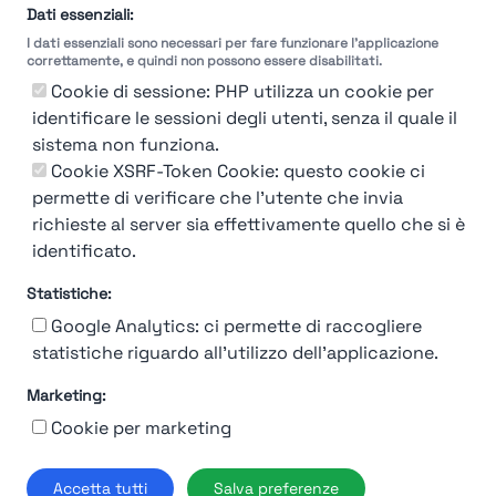
Dati essenziali:
I dati essenziali sono necessari per fare funzionare l'applicazione
correttamente, e quindi non possono essere disabilitati.
Cookie di sessione: PHP utilizza un cookie per
identificare le sessioni degli utenti, senza il quale il
sistema non funziona.
Cookie XSRF-Token Cookie: questo cookie ci
permette di verificare che l'utente che invia
richieste al server sia effettivamente quello che si è
identificato.
Statistiche:
Google Analytics: ci permette di raccogliere
statistiche riguardo all'utilizzo dell'applicazione.
Marketing:
Chi siamo
Contatto
Contatto per aziende
Politica sulla riservatezza
Cookie per marketing
Termini e Condizioni
© 2019-2026 Stupendio. Tutti i diritti riservati | Smarteris S.r.l. P.IVA
Accetta tutti
Salva preferenze
02659750992 | Capitale Sociale € 2.550 i.v.