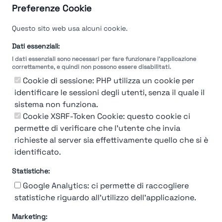
Preferenze Cookie
Velocità del processo di
Questo sito web usa alcuni cookie.
selezione
Dati essenziali:
I dati essenziali sono necessari per fare funzionare l'applicazione
Molto
Breve
Lungo
Molto
correttamente, e quindi non possono essere disabilitati.
Breve
Lungo
Cookie di sessione: PHP utilizza un cookie per
identificare le sessioni degli utenti, senza il quale il
sistema non funziona.
Cookie XSRF-Token Cookie: questo cookie ci
Misuriamo l'efficienza e la velocità del processo
permette di verificare che l'utente che invia
di selezione del personale attraverso dati
aziendali, feedback dei candidati e valutazioni
richieste al server sia effettivamente quello che si è
identificato.
Statistiche:
Google Analytics: ci permette di raccogliere
statistiche riguardo all'utilizzo dell'applicazione.
Marketing: