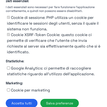
Dati essenziali:
I dati essenziali sono necessari per fare funzionare l'applicazione
correttamente, e quindi non possono essere disabilitati.
Cookie di sessione: PHP utilizza un cookie per
identificare le sessioni degli utenti, senza il quale il
sistema non funziona.
You're Not logged in
Cookie XSRF-Token Cookie: questo cookie ci
Login
or
Iscriviti
per vedere
permette di verificare che l'utente che invia
richieste al server sia effettivamente quello che si è
identificato.
Statistiche:
Google Analytics: ci permette di raccogliere
statistiche riguardo all'utilizzo dell'applicazione.
Marketing:
Chi siamo
Contatto
Contatto per aziende
Politica sulla riservatezza
Cookie per marketing
Termini e Condizioni
© 2019-2026 Stupendio. Tutti i diritti riservati | Smarteris S.r.l. P.IVA
Accetta tutti
Salva preferenze
02659750992 | Capitale Sociale € 2.550 i.v.