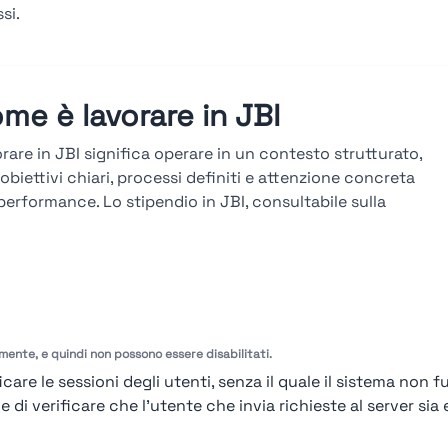
si.
me è lavorare in JBI
rare in JBI significa operare in un contesto strutturato,
obiettivi chiari, processi definiti e attenzione concreta
 performance. Lo stipendio in JBI, consultabile sulla
taforma Stupendio, è in linea col mercato e legato a
ltati, seniority e competenze. La carriera in JBI si sviluppa
averso percorsi verticali e trasversali, con avanzamenti
ti su obiettivi misurabili, valutazioni periodiche e
azione tecnica continua.
amente, e quindi non possono essere disabilitati.
arda le valutazioni →
care le sessioni degli utenti, senza il quale il sistema non f
i verificare che l'utente che invia richieste al server sia e