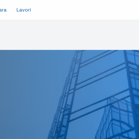
ara
Lavori