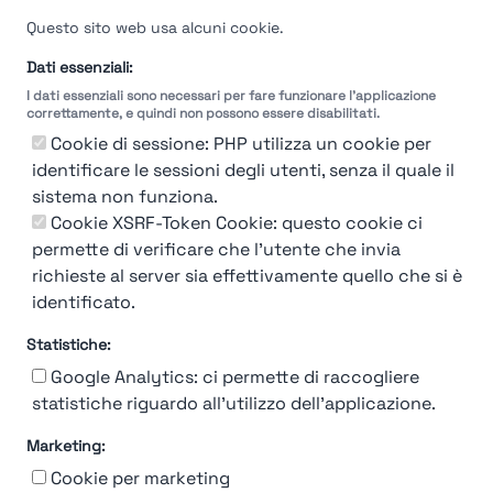
Velocità del processo di
Questo sito web usa alcuni cookie.
selezione
Dati essenziali:
I dati essenziali sono necessari per fare funzionare l'applicazione
Molto
Breve
Lungo
Molto
correttamente, e quindi non possono essere disabilitati.
Breve
Lungo
Cookie di sessione: PHP utilizza un cookie per
identificare le sessioni degli utenti, senza il quale il
sistema non funziona.
Cookie XSRF-Token Cookie: questo cookie ci
Misuriamo l'efficienza e la velocità del processo
permette di verificare che l'utente che invia
di selezione del personale attraverso dati
aziendali, feedback dei candidati e valutazioni
richieste al server sia effettivamente quello che si è
identificato.
Statistiche:
Google Analytics: ci permette di raccogliere
statistiche riguardo all'utilizzo dell'applicazione.
Marketing:
Chi siamo
Contatto
Contatto per aziende
Politica sulla riservatezza
Cookie per marketing
Termini e Condizioni