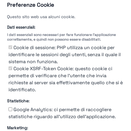
Preferenze Cookie
Velocità del processo di
Questo sito web usa alcuni cookie.
selezione
Dati essenziali:
I dati essenziali sono necessari per fare funzionare l'applicazione
Molto
Breve
Lungo
Molto
correttamente, e quindi non possono essere disabilitati.
Breve
Lungo
Cookie di sessione: PHP utilizza un cookie per
identificare le sessioni degli utenti, senza il quale il
sistema non funziona.
Cookie XSRF-Token Cookie: questo cookie ci
Misuriamo l'efficienza e la velocità del processo
permette di verificare che l'utente che invia
di selezione del personale attraverso dati
aziendali, feedback dei candidati e valutazioni
richieste al server sia effettivamente quello che si è
identificato.
Statistiche:
Google Analytics: ci permette di raccogliere
statistiche riguardo all'utilizzo dell'applicazione.
Marketing: