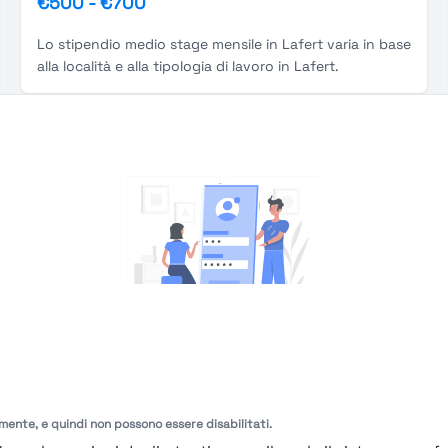
€500
-
€700
Lo stipendio medio stage mensile in Lafert varia in base
alla località e alla tipologia di lavoro in Lafert.
You're Not logged in
Login
or
Iscriviti
per vedere
amente, e quindi non possono essere disabilitati.