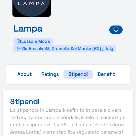
Lampa
Lusso e Moda
Via Brescia 33, Grumello Del Monte (BG) , Italy
About
Ratings
Stipendi
Benefit
Galle
Stipendi
Lo stipendio in Lampa è definito in base a diversi
fattori, tra cui ruolo aziendale, livello di seniority e
anni di esperienza. La RAL in Lampa (Retribuzione
Annua Lorda) viene stabilita seguendo parametri