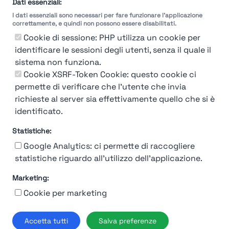
Dati essenziali:
I dati essenziali sono necessari per fare funzionare l'applicazione
correttamente, e quindi non possono essere disabilitati.
Cookie di sessione: PHP utilizza un cookie per
identificare le sessioni degli utenti, senza il quale il
sistema non funziona.
You're Not logged in
Cookie XSRF-Token Cookie: questo cookie ci
Login
or
Iscriviti
per vedere
permette di verificare che l'utente che invia
richieste al server sia effettivamente quello che si è
identificato.
Statistiche:
Google Analytics: ci permette di raccogliere
statistiche riguardo all'utilizzo dell'applicazione.
Marketing:
Chi siamo
Contatto
Contatto per aziende
Politica sulla riservatezza
Cookie per marketing
Termini e Condizioni
© 2019-2026 Stupendio. Tutti i diritti riservati | Smarteris S.r.l. P.IVA
Accetta tutti
Salva preferenze
02659750992 | Capitale Sociale € 2.550 i.v.