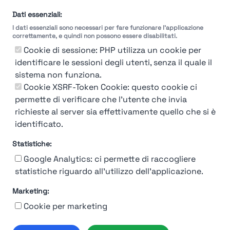
Dati essenziali:
I dati essenziali sono necessari per fare funzionare l'applicazione
correttamente, e quindi non possono essere disabilitati.
Cookie di sessione: PHP utilizza un cookie per
identificare le sessioni degli utenti, senza il quale il
sistema non funziona.
You're Not logged in
Cookie XSRF-Token Cookie: questo cookie ci
Login
or
Iscriviti
per vedere
permette di verificare che l'utente che invia
richieste al server sia effettivamente quello che si è
identificato.
Statistiche:
Google Analytics: ci permette di raccogliere
statistiche riguardo all'utilizzo dell'applicazione.
Marketing:
Chi siamo
Contatto
Contatto per aziende
Politica sulla riservatezza
Cookie per marketing
Termini e Condizioni
© 2019-2026 Stupendio. Tutti i diritti riservati | Smarteris S.r.l. P.IVA