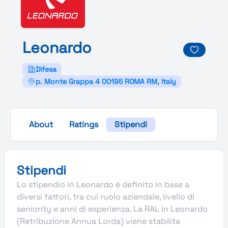
Leonardo
Difesa
p. Monte Grappa 4 00195 ROMA RM, Italy
About
Ratings
Stipendi
Stipendi
Lo stipendio in Leonardo è definito in base a
diversi fattori, tra cui ruolo aziendale, livello di
seniority e anni di esperienza. La RAL in Leonardo
(Retribuzione Annua Lorda) viene stabilita