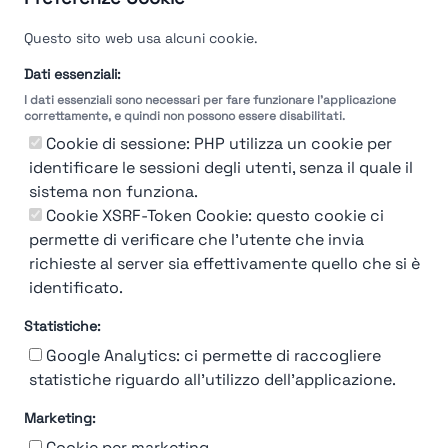
Questo sito web usa alcuni cookie.
Dati essenziali:
I dati essenziali sono necessari per fare funzionare l'applicazione
correttamente, e quindi non possono essere disabilitati.
Cookie di sessione: PHP utilizza un cookie per
identificare le sessioni degli utenti, senza il quale il
sistema non funziona.
You're Not logged in
Cookie XSRF-Token Cookie: questo cookie ci
Login
or
Iscriviti
per vedere
permette di verificare che l'utente che invia
richieste al server sia effettivamente quello che si è
identificato.
Statistiche:
Google Analytics: ci permette di raccogliere
statistiche riguardo all'utilizzo dell'applicazione.
Marketing:
Chi siamo
Contatto
Contatto per aziende
Politica sulla riservatezza
Cookie per marketing