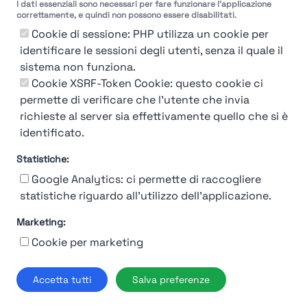
I dati essenziali sono necessari per fare funzionare l'applicazione
correttamente, e quindi non possono essere disabilitati.
Cookie di sessione: PHP utilizza un cookie per
identificare le sessioni degli utenti, senza il quale il
sistema non funziona.
You're Not logged in
Cookie XSRF-Token Cookie: questo cookie ci
Login
or
Iscriviti
per vedere
permette di verificare che l'utente che invia
richieste al server sia effettivamente quello che si è
identificato.
Statistiche:
Google Analytics: ci permette di raccogliere
statistiche riguardo all'utilizzo dell'applicazione.
Marketing:
Chi siamo
Contatto
Contatto per aziende
Politica sulla riservatezza
Cookie per marketing
Termini e Condizioni
© 2019-2026 Stupendio. Tutti i diritti riservati | Smarteris S.r.l. P.IVA
Accetta tutti
Salva preferenze
02659750992 | Capitale Sociale € 2.550 i.v.