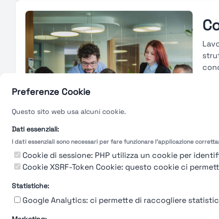
Co
Lavo
stru
conc
cons
merc
Preferenze Cookie
carr
Questo sito web usa alcuni cookie.
tras
valu
Dati essenziali:
I dati essenziali sono necessari per fare funzionare l'applicazione corrett
Gu
Cookie di sessione: PHP utilizza un cookie per identifi
Cookie XSRF-Token Cookie: questo cookie ci permette d
Statistiche:
Google Analytics: ci permette di raccogliere statistich