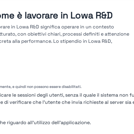
me è lavorare in Lowa R&D
rare in Lowa R&D significa operare in un contesto
tturato, con obiettivi chiari, processi definiti e attenzione
reta alla performance. Lo stipendio in Lowa R&D,
ultabile sulla piattaforma Stupendio, è in linea col
ato e legato a risultati, seniority e competenze. La
iera in Lowa R&D si sviluppa attraverso percorsi verticali e
versali, con avanzamenti basati su obiettivi misurabili,
tazioni periodiche e formazione tecnica continua.
amente, e quindi non possono essere disabilitati.
arda le valutazioni →
care le sessioni degli utenti, senza il quale il sistema non f
i verificare che l'utente che invia richieste al server sia e
e riguardo all'utilizzo dell'applicazione.