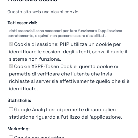
Questo sito web usa alcuni cookie.
Dati essenziali:
I dati essenziali sono necessari per fare funzionare l'applicazione
correttamente, e quindi non possono essere disabilitati.
Cookie di sessione: PHP utilizza un cookie per
identificare le sessioni degli utenti, senza il quale il
sistema non funziona.
You're Not logged in
Cookie XSRF-Token Cookie: questo cookie ci
Login
or
Iscriviti
per vedere
permette di verificare che l'utente che invia
richieste al server sia effettivamente quello che si è
identificato.
Statistiche:
Google Analytics: ci permette di raccogliere
statistiche riguardo all'utilizzo dell'applicazione.
Marketing:
Chi siamo
Contatto
Contatto per aziende
Politica sulla riservatezza
Cookie per marketing