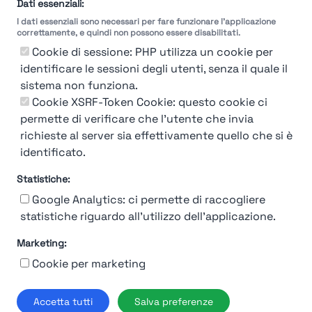
selezione
Dati essenziali:
I dati essenziali sono necessari per fare funzionare l'applicazione
Molto
Breve
Lungo
Molto
correttamente, e quindi non possono essere disabilitati.
Breve
Lungo
Cookie di sessione: PHP utilizza un cookie per
identificare le sessioni degli utenti, senza il quale il
sistema non funziona.
Cookie XSRF-Token Cookie: questo cookie ci
Misuriamo l'efficienza e la velocità del processo
permette di verificare che l'utente che invia
di selezione del personale attraverso dati
aziendali, feedback dei candidati e valutazioni
richieste al server sia effettivamente quello che si è
identificato.
Statistiche:
Google Analytics: ci permette di raccogliere
statistiche riguardo all'utilizzo dell'applicazione.
Marketing:
Chi siamo
Contatto
Contatto per aziende
Politica sulla riservatezza
Cookie per marketing
Termini e Condizioni
© 2019-2026 Stupendio. Tutti i diritti riservati | Smarteris S.r.l. P.IVA
Accetta tutti
Salva preferenze
02659750992 | Capitale Sociale € 2.550 i.v.