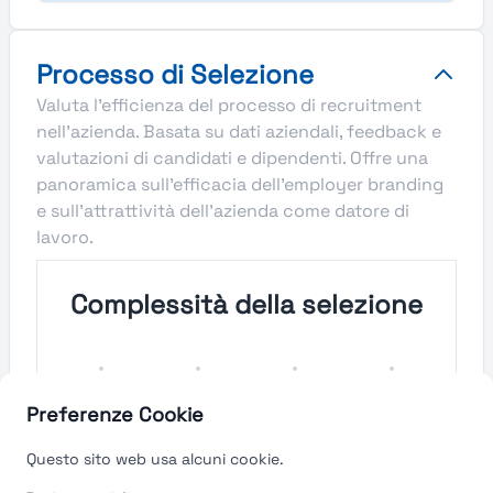
Processo di Selezione
Valuta l'efficienza del processo di recruitment
nell'azienda. Basata su dati aziendali, feedback e
valutazioni di candidati e dipendenti. Offre una
panoramica sull'efficacia dell'employer branding
e sull'attrattività dell'azienda come datore di
lavoro.
Complessità della selezione
Molto
Semplice
Complesso
Molto
Semplice
Complesso
Preferenze Cookie
Velocità del processo di
Questo sito web usa alcuni cookie.