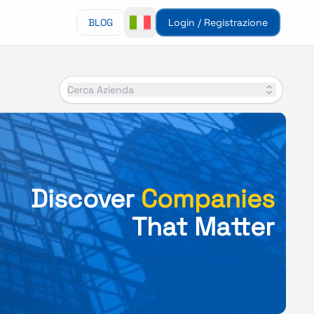
BLOG
Login / Registrazione
Cerca Azienda
Discover
Companies
That Matter