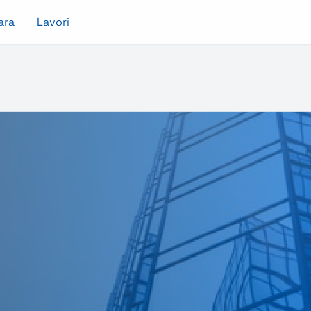
ara
Lavori