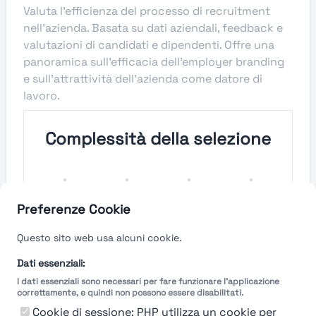
Valuta l'efficienza del processo di recruitment
nell'azienda. Basata su dati aziendali, feedback e
valutazioni di candidati e dipendenti. Offre una
panoramica sull'efficacia dell'employer branding
e sull'attrattività dell'azienda come datore di
lavoro.
Complessità della selezione
Molto
Semplice
Complesso
Molto
Semplice
Complesso
Preferenze Cookie
Velocità del processo di
Questo sito web usa alcuni cookie.
selezione
Dati essenziali:
I dati essenziali sono necessari per fare funzionare l'applicazione
Molto
Breve
Lungo
Molto
correttamente, e quindi non possono essere disabilitati.
Breve
Lungo
Cookie di sessione: PHP utilizza un cookie per