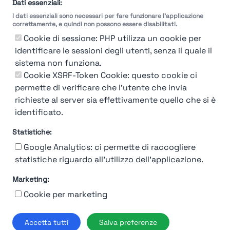
selezione
Dati essenziali:
I dati essenziali sono necessari per fare funzionare l'applicazione
Molto
Breve
Lungo
Molto
correttamente, e quindi non possono essere disabilitati.
Breve
Lungo
Cookie di sessione: PHP utilizza un cookie per
identificare le sessioni degli utenti, senza il quale il
sistema non funziona.
Cookie XSRF-Token Cookie: questo cookie ci
Misuriamo l'efficienza e la velocità del processo
permette di verificare che l'utente che invia
di selezione del personale attraverso dati
aziendali, feedback dei candidati e valutazioni
richieste al server sia effettivamente quello che si è
identificato.
Statistiche:
Google Analytics: ci permette di raccogliere
statistiche riguardo all'utilizzo dell'applicazione.
Marketing:
Chi siamo
Contatto
Contatto per aziende
Politica sulla riservatezza
Cookie per marketing
Termini e Condizioni
© 2019-2026 Stupendio. Tutti i diritti riservati | Smarteris S.r.l. P.IVA
Accetta tutti
Salva preferenze
02659750992 | Capitale Sociale € 2.550 i.v.