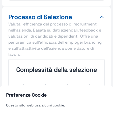
Processo di Selezione
Valuta l'efficienza del processo di recruitment
nell'azienda. Basata su dati aziendali, feedback e
valutazioni di candidati e dipendenti. Offre una
panoramica sull'efficacia dell'employer branding
e sull'attrattività dell'azienda come datore di
lavoro.
Complessità della selezione
Molto
Semplice
Complesso
Molto
Semplice
Complesso
Preferenze Cookie
Velocità del processo di
Questo sito web usa alcuni cookie.