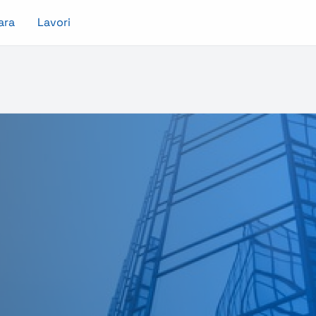
ara
Lavori