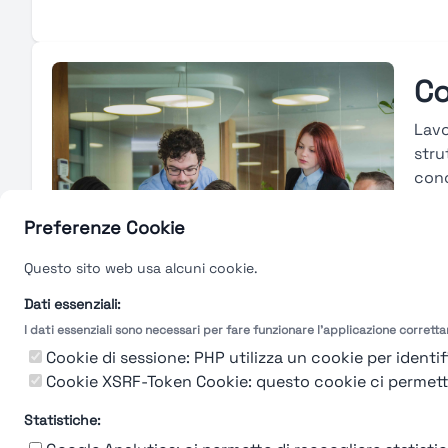
Co
Lavo
stru
conc
cons
merc
Preferenze Cookie
carr
Questo sito web usa alcuni cookie.
tras
valu
Dati essenziali:
I dati essenziali sono necessari per fare funzionare l'applicazione corrett
Gu
Cookie di sessione: PHP utilizza un cookie per identifi
Cookie XSRF-Token Cookie: questo cookie ci permette d
Statistiche: