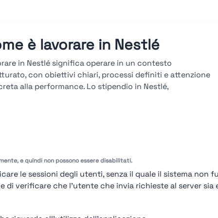
me è lavorare in Nestlé
rare in Nestlé significa operare in un contesto
tturato, con obiettivi chiari, processi definiti e attenzione
reta alla performance. Lo stipendio in Nestlé,
ultabile sulla piattaforma Stupendio, è in linea col
ato e legato a risultati, seniority e competenze. La
iera in Nestlé si sviluppa attraverso percorsi verticali e
versali, con avanzamenti basati su obiettivi misurabili,
tazioni periodiche e formazione tecnica continua.
amente, e quindi non possono essere disabilitati.
arda le valutazioni →
care le sessioni degli utenti, senza il quale il sistema non f
i verificare che l'utente che invia richieste al server sia e