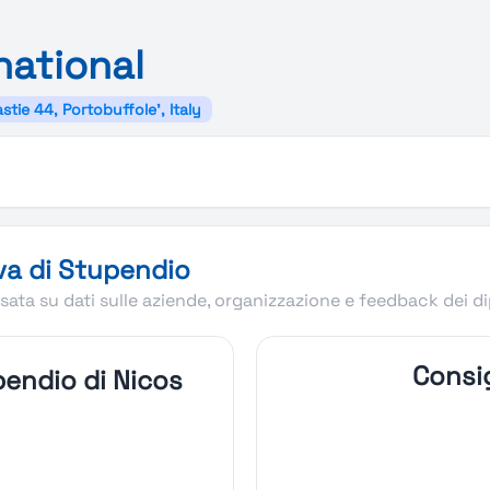
national
astie 44, Portobuffole', Italy
al
va di Stupendio
ata su dati sulle aziende, organizzazione e feedback dei d
Consig
endio di Nicos