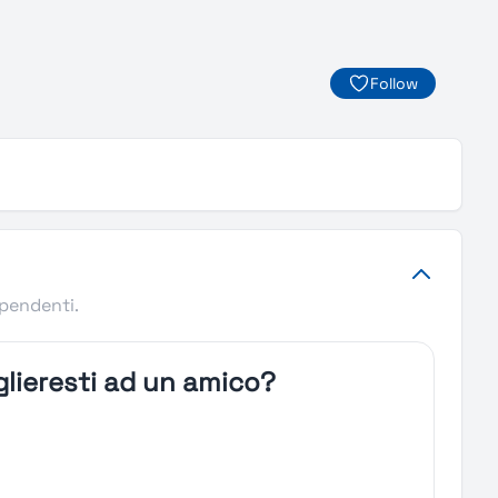
Follow
ipendenti.
lieresti ad un amico?