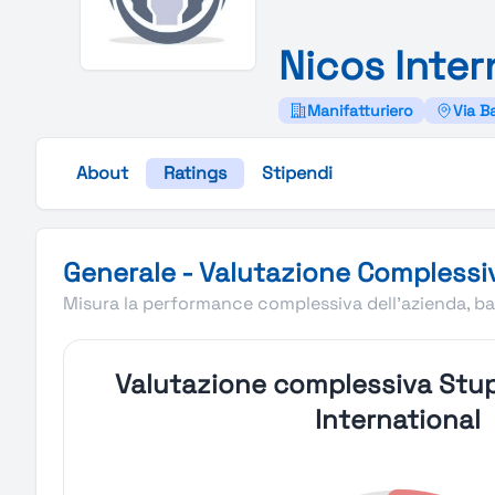
Nicos
Inter
Manifatturiero
Via B
About
Ratings
Stipendi
Valutazione complessiva Stupendio di Nicos Internation
Generale - Valutazione Complessi
Misura la performance complessiva dell'azienda, bas
Valutazione complessiva Stup
International