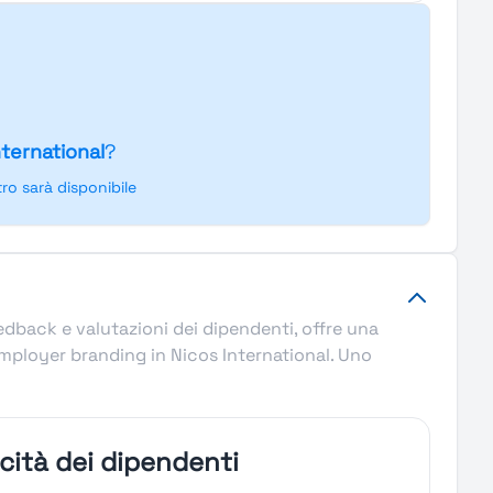
nternational
?
o sarà disponibile
eedback e valutazioni dei dipendenti, offre una
’employer branding in Nicos International. Uno
icità dei dipendenti