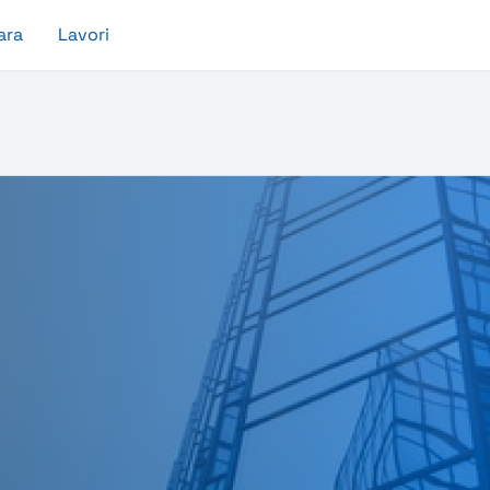
ara
Lavori