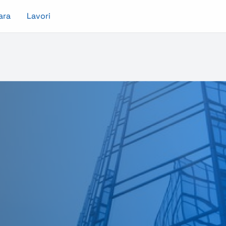
ara
Lavori