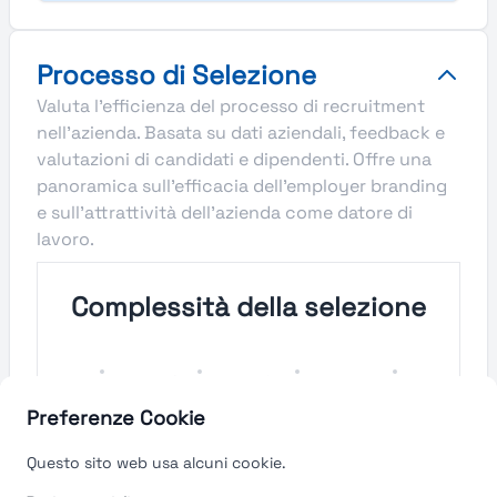
Processo di Selezione
Valuta l'efficienza del processo di recruitment
nell'azienda. Basata su dati aziendali, feedback e
valutazioni di candidati e dipendenti. Offre una
panoramica sull'efficacia dell'employer branding
e sull'attrattività dell'azienda come datore di
lavoro.
Complessità della selezione
Molto
Semplice
Complesso
Molto
Semplice
Complesso
Preferenze Cookie
Velocità del processo di
Questo sito web usa alcuni cookie.