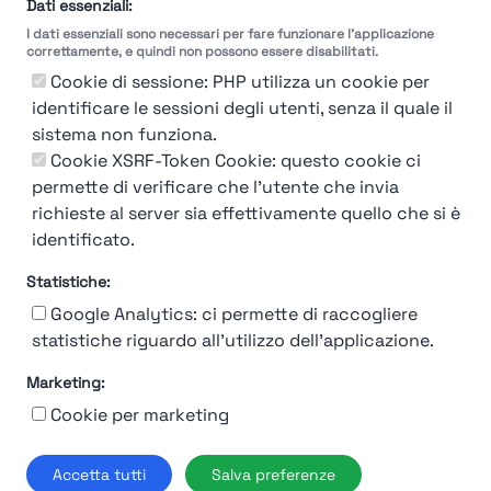
selezione
Dati essenziali:
I dati essenziali sono necessari per fare funzionare l'applicazione
Molto
Breve
Lungo
Molto
correttamente, e quindi non possono essere disabilitati.
Breve
Lungo
Cookie di sessione: PHP utilizza un cookie per
identificare le sessioni degli utenti, senza il quale il
sistema non funziona.
Cookie XSRF-Token Cookie: questo cookie ci
Misuriamo l'efficienza e la velocità del processo
permette di verificare che l'utente che invia
di selezione del personale attraverso dati
aziendali, feedback dei candidati e valutazioni
richieste al server sia effettivamente quello che si è
identificato.
Statistiche:
Google Analytics: ci permette di raccogliere
statistiche riguardo all'utilizzo dell'applicazione.
Marketing:
Chi siamo
Contatto
Contatto per aziende
Politica sulla riservatezza
Cookie per marketing
Termini e Condizioni
© 2019-2026 Stupendio. Tutti i diritti riservati | Smarteris S.r.l. P.IVA
Accetta tutti
Salva preferenze
02659750992 | Capitale Sociale € 2.550 i.v.