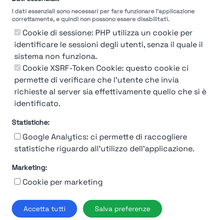
I dati essenziali sono necessari per fare funzionare l'applicazione
Molto
Breve
Lungo
Molto
correttamente, e quindi non possono essere disabilitati.
Breve
Lungo
Cookie di sessione: PHP utilizza un cookie per
identificare le sessioni degli utenti, senza il quale il
sistema non funziona.
Cookie XSRF-Token Cookie: questo cookie ci
Misuriamo l'efficienza e la velocità del processo
permette di verificare che l'utente che invia
di selezione del personale attraverso dati
aziendali, feedback dei candidati e valutazioni
richieste al server sia effettivamente quello che si è
identificato.
Statistiche:
Google Analytics: ci permette di raccogliere
statistiche riguardo all'utilizzo dell'applicazione.
Marketing:
Chi siamo
Contatto
Contatto per aziende
Politica sulla riservatezza
Cookie per marketing
Termini e Condizioni
© 2019-2026 Stupendio. Tutti i diritti riservati | Smarteris S.r.l. P.IVA
Accetta tutti
Salva preferenze
02659750992 | Capitale Sociale € 2.550 i.v.