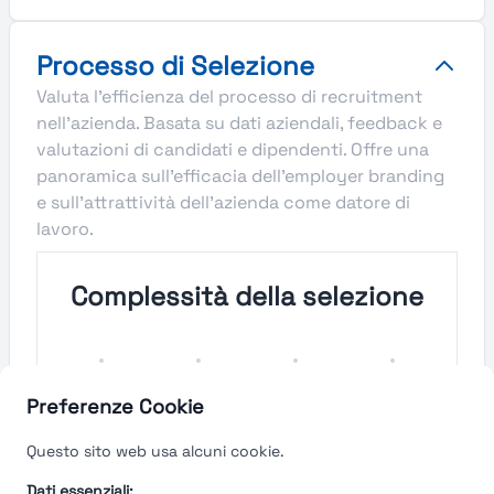
Processo di Selezione
Valuta l'efficienza del processo di recruitment
nell'azienda. Basata su dati aziendali, feedback e
valutazioni di candidati e dipendenti. Offre una
panoramica sull'efficacia dell'employer branding
e sull'attrattività dell'azienda come datore di
lavoro.
Complessità della selezione
Molto
Semplice
Complesso
Molto
Semplice
Complesso
Preferenze Cookie
Velocità del processo di
Questo sito web usa alcuni cookie.
selezione
Dati essenziali: