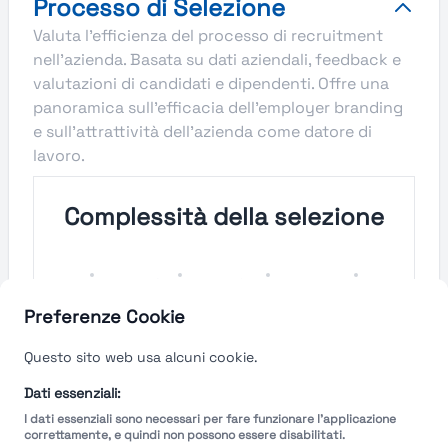
Processo di Selezione
Valuta l'efficienza del processo di recruitment
nell'azienda. Basata su dati aziendali, feedback e
valutazioni di candidati e dipendenti. Offre una
panoramica sull'efficacia dell'employer branding
e sull'attrattività dell'azienda come datore di
lavoro.
Complessità della selezione
Molto
Semplice
Complesso
Molto
Semplice
Complesso
Preferenze Cookie
Velocità del processo di
Questo sito web usa alcuni cookie.
selezione
Dati essenziali:
I dati essenziali sono necessari per fare funzionare l'applicazione
Molto
Breve
Lungo
Molto
correttamente, e quindi non possono essere disabilitati.
Breve
Lungo