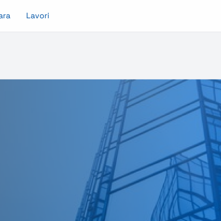
ara
Lavori