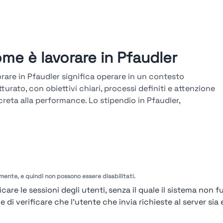
me è lavorare in Pfaudler
rare in Pfaudler significa operare in un contesto
tturato, con obiettivi chiari, processi definiti e attenzione
reta alla performance. Lo stipendio in Pfaudler,
ultabile sulla piattaforma Stupendio, è in linea col
ato e legato a risultati, seniority e competenze. La
iera in Pfaudler si sviluppa attraverso percorsi verticali e
versali, con avanzamenti basati su obiettivi misurabili,
tazioni periodiche e formazione tecnica continua.
amente, e quindi non possono essere disabilitati.
arda le valutazioni →
care le sessioni degli utenti, senza il quale il sistema non f
i verificare che l'utente che invia richieste al server sia e