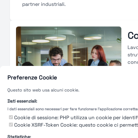
partner industriali.
Co
Lavo
stru
conc
cons
merc
Preferenze Cookie
carr
Questo sito web usa alcuni cookie.
tras
valu
Dati essenziali:
I dati essenziali sono necessari per fare funzionare l'applicazione corrett
Gu
Cookie di sessione: PHP utilizza un cookie per identifi
Cookie XSRF-Token Cookie: questo cookie ci permette d
Statistiche: