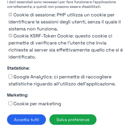
I dati essenziali sono necessari per fare funzionare l'applicazione
Molto
Breve
Lungo
Molto
correttamente, e quindi non possono essere disabilitati.
Breve
Lungo
Cookie di sessione: PHP utilizza un cookie per
identificare le sessioni degli utenti, senza il quale il
sistema non funziona.
Cookie XSRF-Token Cookie: questo cookie ci
Misuriamo l'efficienza e la velocità del processo
permette di verificare che l'utente che invia
di selezione del personale attraverso dati
aziendali, feedback dei candidati e valutazioni
richieste al server sia effettivamente quello che si è
identificato.
Statistiche:
Google Analytics: ci permette di raccogliere
statistiche riguardo all'utilizzo dell'applicazione.
Marketing:
Chi siamo
Contatto
Contatto per aziende
Politica sulla riservatezza
Cookie per marketing
Termini e Condizioni
© 2019-2026 Stupendio. Tutti i diritti riservati | Smarteris S.r.l. P.IVA
Accetta tutti
Salva preferenze
02659750992 | Capitale Sociale € 2.550 i.v.