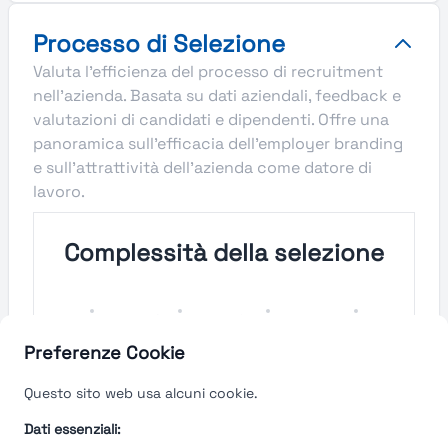
Processo di Selezione
Valuta l'efficienza del processo di recruitment
nell'azienda. Basata su dati aziendali, feedback e
valutazioni di candidati e dipendenti. Offre una
panoramica sull'efficacia dell'employer branding
e sull'attrattività dell'azienda come datore di
lavoro.
Complessità della selezione
Molto
Semplice
Complesso
Molto
Semplice
Complesso
Preferenze Cookie
Velocità del processo di
Questo sito web usa alcuni cookie.
selezione
Dati essenziali: