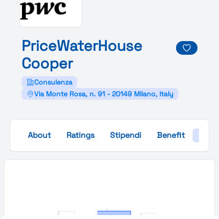
Price
Water
House
Cooper
Consulenza
Via Monte Rosa, n. 91 - 20149 Milano, Italy
About
Ratings
Stipendi
Benefit
Galle