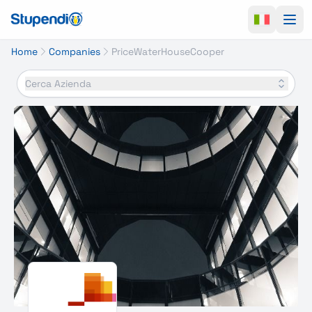
Ope
Home
Companies
PriceWaterHouseCooper
Cerca Azienda